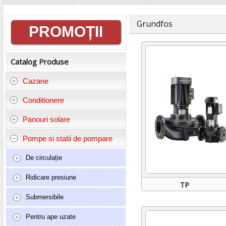
Informații
Grundfos
PROMOȚII
generale
Catalog Produse
Cazane
Conditionere
Panouri solare
Pompe si statii de pompare
De circulație
Ridicare presiune
TP
Submersibile
Pentru ape uzate