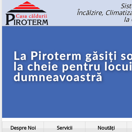
Sis
Încălzire, Climati
la
Despre Noi
Servicii
Noutăți