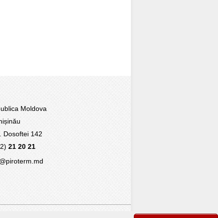
blica Moldova
ișinău
r. Dosoftei 142
22)
21 20 21
@piroterm.md