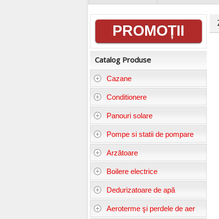
Informații
PROMOȚII
generale
Catalog Produse
Cazane
Conditionere
Panouri solare
Pompe si statii de pompare
Arzătoare
Boilere electrice
Dedurizatoare de apă
Aeroterme şi perdele de aer