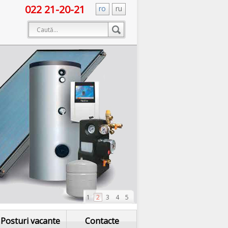
022 21-20-21
ro
ru
1
2
3
4
5
Posturi vacante
Contacte