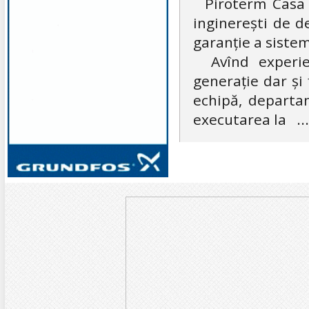
Piroterm Casa Că
inginerești de de
garanție a sistem
Avînd experien
generație dar și
echipă, departam
executarea la
...