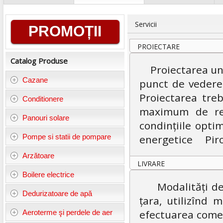
Informații
Servicii
PROMOȚII
generale
PROIECTARE
Catalog Produse
Proiectarea unei
Cazane
punct de vedere 
Proiectarea treb
Conditionere
maximum de rezis
Panouri solare
condințiile opti
Pompe si statii de pompare
energetice Pirot
Arzătoare
LIVRARE
Boilere electrice
Modalități de l
Dedurizatoare de apă
țara, utilizînd 
efectuarea comenz
Aeroterme şi perdele de aer