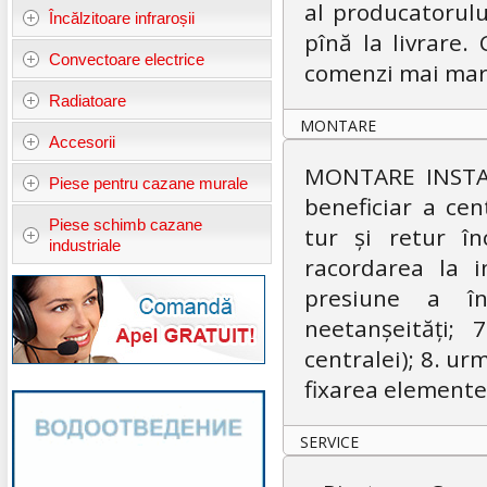
al producatorulu
Încălzitoare infraroșii
pînă la livrare
Convectoare electrice
comenzi mai mari
Radiatoare
MONTARE
Accesorii
MONTARE INSTALA
Piese pentru cazane murale
beneficiar a cen
Piese schimb cazane
tur și retur în
industriale
racordarea la 
presiune a înt
neetanșeități; 
centralei); 8. ur
fixarea element
SERVICE