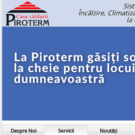
Sis
Încălzire, Climati
la
Despre Noi
Servicii
Noutăți